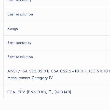
Best resolution
Range
Best accuracy
Best resolution
ANSI / ISA S82.02.01, CSA C22.2–1010.1, IEC 61010 t
Measurement Category IV
CSA, TÜV (EN61010), Π, (N10140)