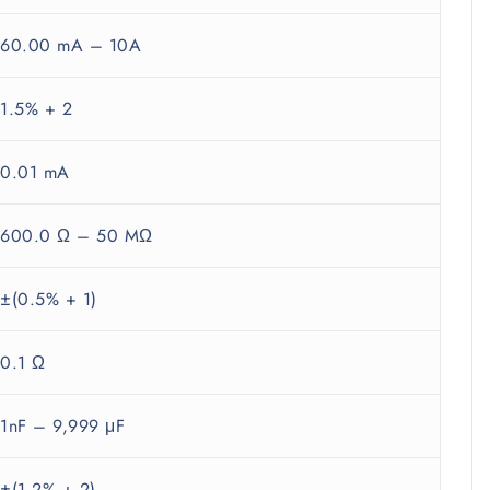
60.00 mA – 10A
1.5% + 2
0.01 mA
600.0 Ω – 50 MΩ
±(0.5% + 1)
0.1 Ω
1nF – 9,999 μF
±(1.2% + 2)