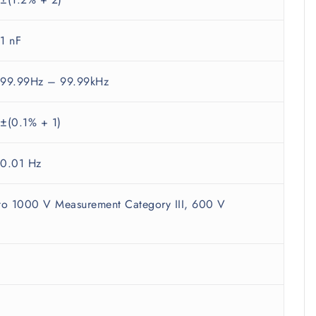
1 nF
99.99Hz – 99.99kHz
±(0.1% + 1)
0.01 Hz
o 1000 V Measurement Category III, 600 V