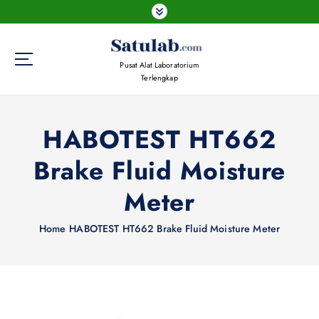
S
k
i
p
Pusat Alat Laboratorium
t
Terlengkap
o
c
o
HABOTEST HT662
n
t
Brake Fluid Moisture
e
n
Meter
t
Home
HABOTEST HT662 Brake Fluid Moisture Meter