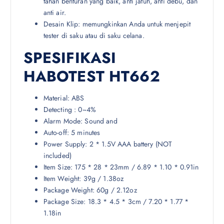
tahan benturan yang baik, anti jatuh, anti debu, dan
anti air.
Desain Klip: memungkinkan Anda untuk menjepit
tester di saku atau di saku celana.
SPESIFIKASI
HABOTEST HT662
Material: ABS
Detecting : 0~4%
Alarm Mode: Sound and
Auto-off: 5 minutes
Power Supply: 2 * 1.5V AAA battery (NOT
included)
Item Size: 175 * 28 * 23mm / 6.89 * 1.10 * 0.91in
Item Weight: 39g / 1.38oz
Package Weight: 60g / 2.12oz
Package Size: 18.3 * 4.5 * 3cm / 7.20 * 1.77 *
1.18in