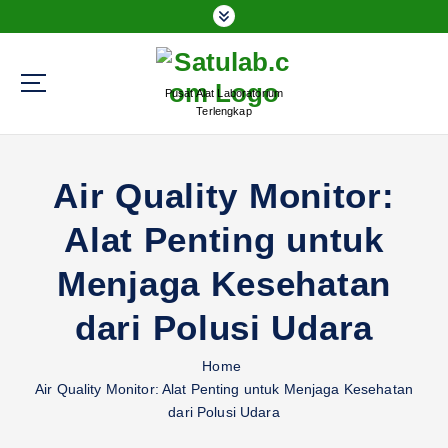
S
k
i
p
Pusat Alat Laboratorium
t
Terlengkap
o
c
o
Air Quality Monitor:
n
t
Alat Penting untuk
e
n
Menjaga Kesehatan
t
dari Polusi Udara
Home
Air Quality Monitor: Alat Penting untuk Menjaga Kesehatan
dari Polusi Udara