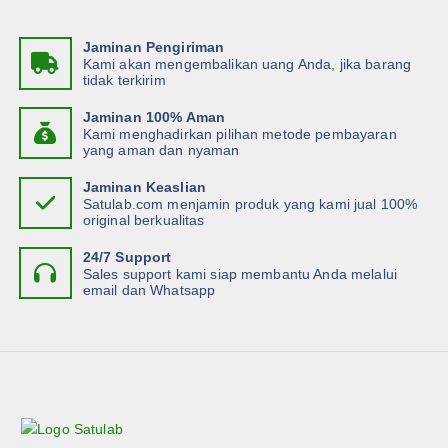
a
Jaminan Pengiriman
Kami akan mengembalikan uang Anda, jika barang
t
tidak terkirim
i
Jaminan 100% Aman
Kami menghadirkan pilihan metode pembayaran
yang aman dan nyaman
o
Jaminan Keaslian
Satulab.com menjamin produk yang kami jual 100%
n
original berkualitas
24/7 Support
Sales support kami siap membantu Anda melalui
email dan Whatsapp