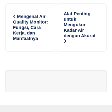
P
Alat Penting
Mengenal Air
o
untuk
Quality Monitor:
Mengukur
Fungsi, Cara
Kadar Air
s
Kerja, dan
dengan Akurat
Manfaatnya
t
n
a
v
i
g