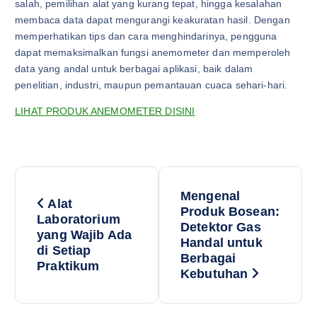
salah, pemilihan alat yang kurang tepat, hingga kesalahan
membaca data dapat mengurangi keakuratan hasil. Dengan
memperhatikan tips dan cara menghindarinya, pengguna
dapat memaksimalkan fungsi anemometer dan memperoleh
data yang andal untuk berbagai aplikasi, baik dalam
penelitian, industri, maupun pemantauan cuaca sehari-hari.
LIHAT PRODUK ANEMOMETER DISINI
P
Mengenal
Alat
o
Produk Bosean:
Laboratorium
Detektor Gas
yang Wajib Ada
Handal untuk
s
di Setiap
Berbagai
Praktikum
Kebutuhan
t