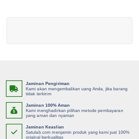
n
a
v
i
g
a
Jaminan Pengiriman
Kami akan mengembalikan uang Anda, jika barang
t
tidak terkirim
i
Jaminan 100% Aman
Kami menghadirkan pilihan metode pembayaran
yang aman dan nyaman
o
Jaminan Keaslian
Satulab.com menjamin produk yang kami jual 100%
n
original berkualitas